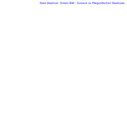
Start Diashow
|
Erstes Bild
|
Zurueck zu Fliegenfischen Diashows