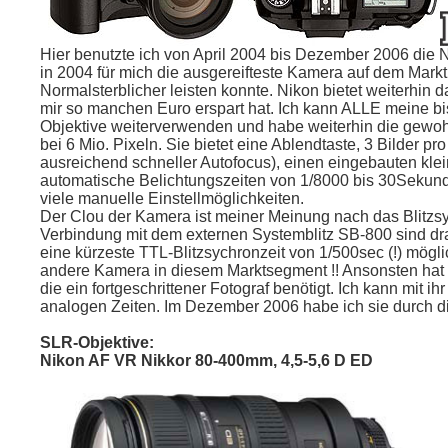
Hier benutzte ich von April 2004 bis Dezember 2006 die 
in 2004 für mich die ausgereifteste Kamera auf dem Markt,
Normalsterblicher leisten konnte. Nikon bietet weiterhin 
mir so manchen Euro erspart hat. Ich kann ALLE meine bi
Objektive weiterverwenden und habe weiterhin die gewo
bei 6 Mio. Pixeln. Sie bietet eine Ablendtaste, 3 Bilder p
ausreichend schneller Autofocus), einen eingebauten klein
automatische Belichtungszeiten von 1/8000 bis 30Sekun
viele manuelle Einstellmöglichkeiten.
Der Clou der Kamera ist meiner Meinung nach das Blitzsy
Verbindung mit dem externen Systemblitz SB-800 sind dra
eine kürzeste TTL-Blitzsychronzeit von 1/500sec (!) mögli
andere Kamera in diesem Marktsegment !! Ansonsten hat s
die ein fortgeschrittener Fotograf benötigt. Ich kann mit ih
analogen Zeiten. Im Dezember 2006 habe ich sie durch di
SLR-Objektive:
Nikon AF VR Nikkor 80-400mm, 4,5-5,6 D ED